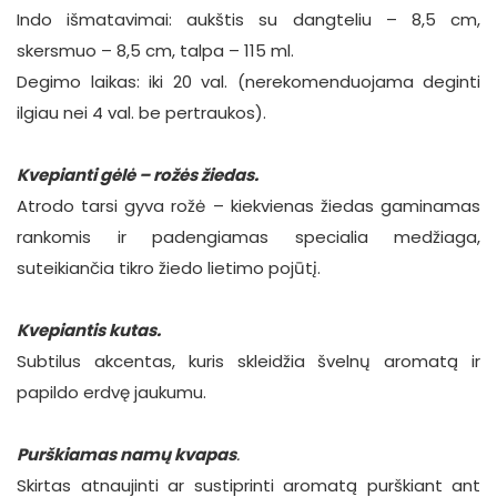
Indo išmatavimai: aukštis su dangteliu – 8,5 cm,
skersmuo – 8,5 cm, talpa – 115 ml.
Degimo laikas: iki 20 val. (nerekomenduojama deginti
ilgiau nei 4 val. be pertraukos).
Kvepianti gėlė
– rožės žiedas.
Atrodo tarsi gyva rožė – kiekvienas žiedas gaminamas
rankomis ir padengiamas specialia medžiaga,
suteikiančia tikro žiedo lietimo pojūtį.
Kvepiantis kutas.
Subtilus akcentas, kuris skleidžia švelnų aromatą ir
papildo erdvę jaukumu.
Purškiamas namų kvapas
.
Skirtas atnaujinti ar sustiprinti aromatą purškiant ant