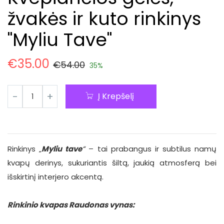
žvakės ir kuto rinkinys
"Myliu Tave"
€
35.00
€
54.00
35%
Į Krepšelį
Rinkinys „
Myliu tave
“
– tai prabangus ir subtilus namų
kvapų derinys, sukuriantis šiltą, jaukią atmosferą bei
išskirtinį interjero akcentą.
Rinkinio kvapas Raudonas vynas: