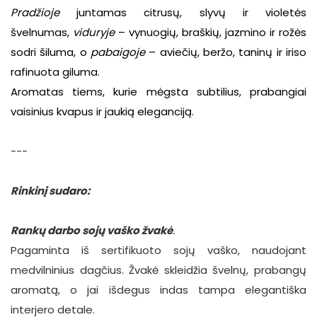
Pradžioje
juntamas citrusų, slyvų ir violetės
švelnumas,
viduryje
– vynuogių, braškių, jazmino ir rožės
sodri šiluma, o
pabaigoje
– aviečių, beržo, taninų ir iriso
rafinuota giluma.
Aromatas tiems, kurie mėgsta subtilius, prabangiai
vaisinius kvapus ir jaukią eleganciją.
---
Rinkinį sudaro:
Rankų darbo sojų vaško žvakė
.
Pagaminta iš sertifikuoto sojų vaško, naudojant
medvilninius dagčius. Žvakė skleidžia švelnų, prabangų
aromatą, o jai išdegus indas tampa elegantiška
interjero detale.