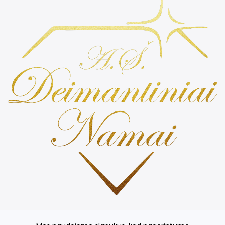
Prabangios ir kvepiančiomis žvakės, stilingos žvakidės,