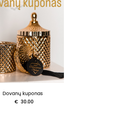
Dovanų kuponas
€
30.00