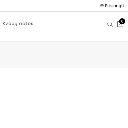
Prisijungti
0
Kvapų natos