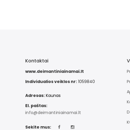
Kontaktai
V
www.deimantiniainamai.lt
P
Individualios veiklos nr:
1059840
P
A
Adresas:
Kaunas
K
El. paštas:
D
info@deimantiniainamai.lt
K
Sekite mus: