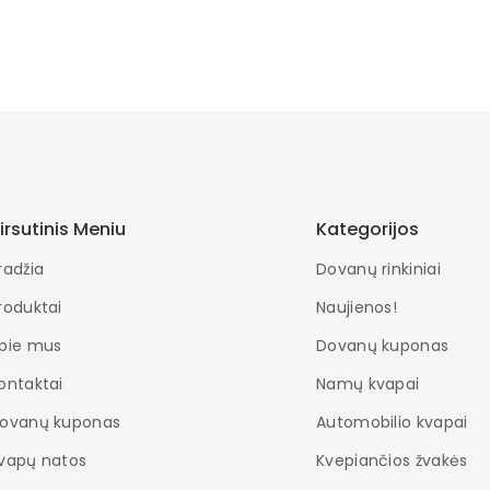
irsutinis Meniu
Kategorijos
radžia
Dovanų rinkiniai
roduktai
Naujienos!
pie mus
Dovanų kuponas
ontaktai
Namų kvapai
ovanų kuponas
Automobilio kvapai
vapų natos
Kvepiančios žvakės