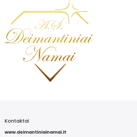
Kontaktai
www.deimantiniainamai.lt