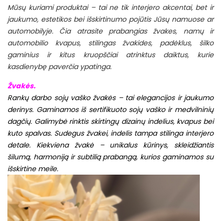
Mūsų kuriami produktai – tai ne tik interjero akcentai, bet ir
jaukumo, estetikos bei išskirtinumo pojūtis Jūsų namuose ar
automobilyje. Čia atrasite prabangias žvakes, namų ir
automobilio kvapus, stilingas žvakides, padėklus, šilko
gaminius ir kitus kruopščiai atrinktus daiktus, kurie
kasdienybę paverčia ypatinga.
Žvakės.
Rankų darbo sojų vaško žvakės – tai elegancijos ir jaukumo
derinys.
Gaminamos iš sertifikuoto sojų vaško ir medvilninių
dagčių.
Galimybė rinktis skirtingų dizainų indelius, kvapus bei
kuto spalvas.
Sudegus žvakei, indelis tampa stilinga interjero
detale.
Kiekviena žvakė – unikalus kūrinys, skleidžiantis
šilumą, harmoniją ir subtilią prabangą, kurios gaminamos su
išskirtine meile.