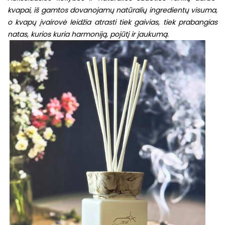
kvapai, iš g
amtos dovanojamų natūralių ingredientų visuma,
o k
vapų įvairovė leidžia atrasti tiek gaivias, tiek prabangias
natas, kurios kuria harmoniją, pojūtį ir jaukumą.