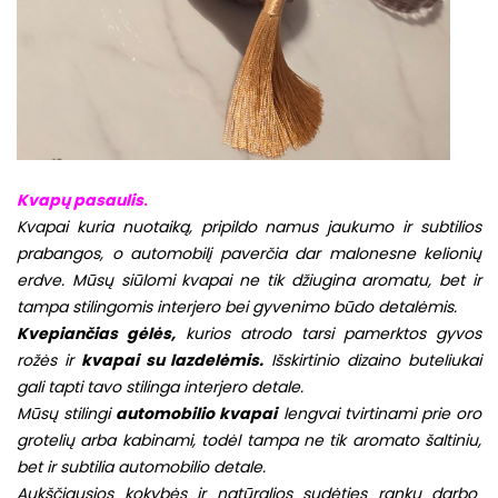
Kvapų pasaulis
.
Kvapai kuria nuotaiką, pripildo namus jaukumo ir subtilios
prabangos, o automobilį paverčia dar malonesne kelionių
erdve. Mūsų siūlomi kvapai ne tik džiugina aromatu, bet ir
tampa stilingomis interjero bei gyvenimo būdo detalėmis.
Kvepiančias gėlės,
kurios atrodo tarsi pamerktos gyvos
rožės
ir
kvapai su lazdelėmis.
Išskirtinio dizaino buteliukai
gali tapti tavo stilinga interjero detale.
Mūsų stilingi
automobilio kvapai
lengvai tvirtinami prie oro
grotelių arba kabinami, todėl tampa ne tik aromato šaltiniu,
bet ir subtilia automobilio detale.
Aukščiausios kokybės ir natūralios sudėties rankų darbo