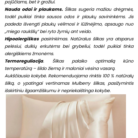
pojūčiams, bet ir grožiui.
Nauda odai ir plaukams.
Šilkas sugeria mažiau drėgmės,
todėl puikiai tinka sausos odos ir plaukų savininkėms. Jis
padeda išvengti plaukų vėlimosi ir lūžinėjimo, apsaugo nuo
„miego raukšlių“ bei ryto žymių ant veido.
Hipoalergiškas
pasirinkimas. Natūralus šilkas yra atsparus
pelėsiui, dulkių erkutėms bei grybeliui, todėl puikiai tinka
alergiškiems žmonėms.
Termoreguliacija
. Šilkas palaiko optimalią kūno
temperatūrą – šildo žiemą ir maloniai vėsina vasarą.
Aukščiausia kokybė. Rekomenduojama rinktis 100 % natūralų
šilką, o ypatingai vertinamas Mulberry šilkas, pasižymintis
išskirtiniu ilgaamžiškumu ir nepriekaištinga kokybe.