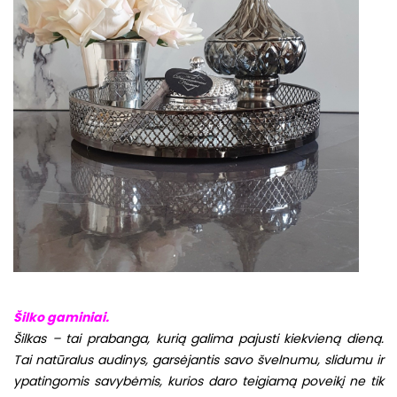
Šilko gaminiai.
Šilkas – tai prabanga, kurią galima pajusti kiekvieną dieną.
Tai natūralus audinys, garsėjantis savo švelnumu, slidumu ir
ypatingomis savybėmis, kurios daro teigiamą poveikį ne tik