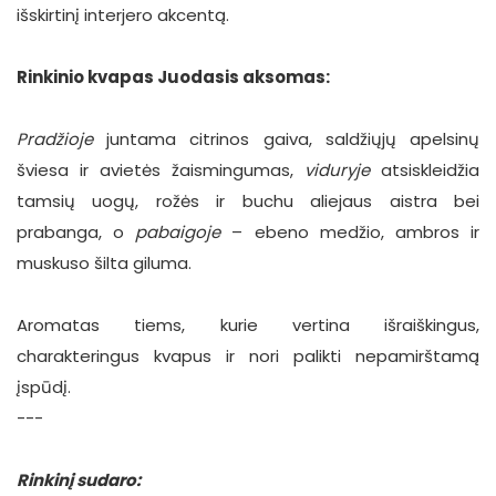
išskirtinį interjero akcentą.
Rinkinio kvapas Juodasis aksomas:
Pradžioje
juntama citrinos gaiva, saldžiųjų apelsinų
šviesa ir avietės žaismingumas,
viduryje
atsiskleidžia
tamsių uogų, rožės ir buchu aliejaus aistra bei
prabanga, o
pabaigoje
– ebeno medžio, ambros ir
muskuso šilta giluma.
Aromatas tiems, kurie vertina išraiškingus,
charakteringus kvapus ir nori palikti nepamirštamą
įspūdį.
---
Rinkinį sudaro: