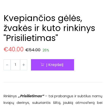
Kvepiančios gėlės,
žvakės ir kuto rinkinys
"Prisilietimas"
€
40.00
€
54.00
26%
Į Krepšelį
Rinkinys
„
Prisilietimas
“
– tai prabangus ir subtilus namų
kvapų derinys, sukuriantis šiltą, jaukią atmosferą bei