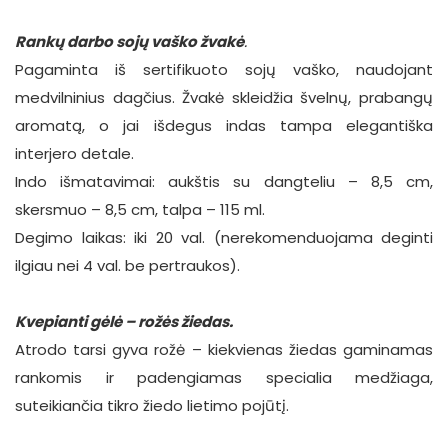
Rankų darbo sojų vaško žvakė
.
Pagaminta iš sertifikuoto sojų vaško, naudojant
medvilninius dagčius. Žvakė skleidžia švelnų, prabangų
aromatą, o jai išdegus indas tampa elegantiška
interjero detale.
Indo išmatavimai: aukštis su dangteliu – 8,5 cm,
skersmuo – 8,5 cm, talpa – 115 ml.
Degimo laikas: iki 20 val. (nerekomenduojama deginti
ilgiau nei 4 val. be pertraukos).
Kvepianti gėlė
– rožės žiedas.
Atrodo tarsi gyva rožė – kiekvienas žiedas gaminamas
rankomis ir padengiamas specialia medžiaga,
suteikiančia tikro žiedo lietimo pojūtį.