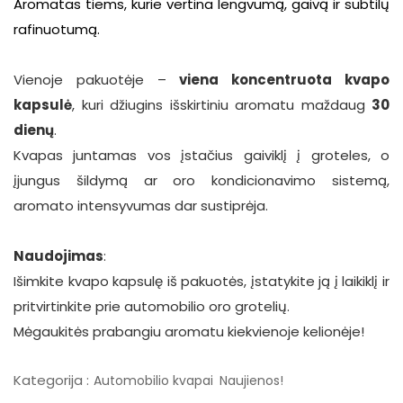
Aromatas tiems, kurie vertina lengvumą, gaivą ir subtilų
rafinuotumą.
Vienoje pakuotėje –
viena koncentruota kvapo
kapsulė
, kuri džiugins išskirtiniu aromatu maždaug
30
dienų
.
Kvapas juntamas vos įstačius gaiviklį į groteles, o
įjungus šildymą ar oro kondicionavimo sistemą,
aromato intensyvumas dar sustiprėja.
Naudojimas
:
Išimkite kvapo kapsulę iš pakuotės, įstatykite ją į laikiklį ir
pritvirtinkite prie automobilio oro grotelių.
Mėgaukitės prabangiu aromatu kiekvienoje kelionėje!
Kategorija :
Automobilio kvapai
Naujienos!