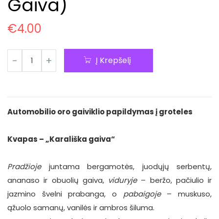
Gaiva)
€
4.00
Į Krepšelį
Automobilio oro gaiviklio papildymas į groteles
Kvapas – „Karališka gaiva“
Pradžioje
juntama bergamotės, juodųjų serbentų,
ananaso ir obuolių gaiva,
viduryje
– beržo, pačiulio ir
jazmino švelni prabanga, o
pabaigoje
– muskuso,
ąžuolo samanų, vanilės ir ambros šiluma.