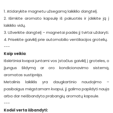
1. Atidarykite magnetu užsegamą laikiklio dangtelį.
2. Išimkite aromato kapsulę iš pakuotės ir įdėkite ją į
laikiklio vidų.
3. Užverkite dangtelį – magnetai padės jį tvirtai uždaryti.
4. Prisekite gaiviklį prie automobilio ventiliacijos grotelių.
---
Kaip veikia
:
Išskirtiniai kvapai juntami vos įstačius gaiviklį į groteles, o
įjungus šildymą ar oro kondicionavimo sistemą,
aromatas sustiprėja.
Metalinis laikiklis yra daugkartinio naudojimo –
pasibaigus mėgstamam kvapui, jį galima papildyti nauja
arba dar neišbandyta prabangių aromatų kapsule.
---
Kodėl verta išbandyti: