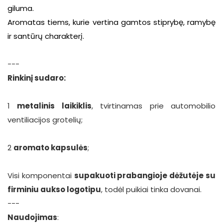
giluma.
Aromatas tiems, kurie vertina gamtos stiprybę,
ramybę
ir santūrų charakterį.
---
Rinkinį sudaro:
1
metalinis laikiklis
, tvirtinamas prie automobilio
ventiliacijos grotelių;
2
aromato kapsulės
;
Visi komponentai
supakuoti prabangioje dėžutėje su
firminiu aukso logotipu
, todėl puikiai tinka dovanai.
---
Naudojimas
: