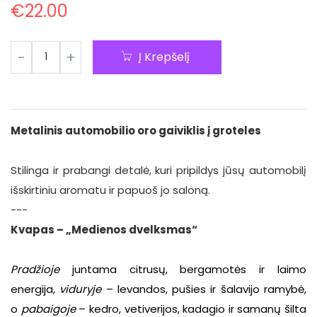
€
22.00
Į Krepšelį
Metalinis automobilio oro gaiviklis į groteles
Stilinga ir prabangi detalė, kuri pripildys jūsų automobilį
išskirtiniu aromatu ir papuoš jo saloną.
---
Kvapas – „Medienos dvelksmas“
Pradžioje
juntama citrusų, bergamotės ir laimo
energija,
viduryje
– levandos, pušies ir šalavijo ramybė,
o
pabaigoje
– kedro, vetiverijos, kadagio ir samanų šilta