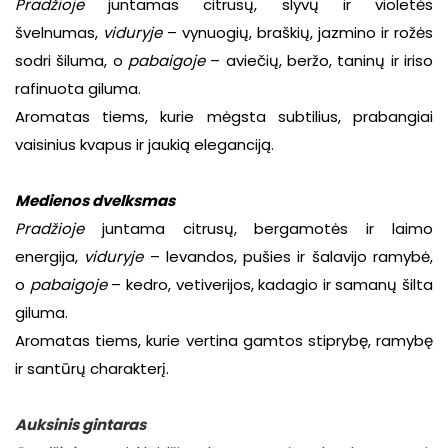
Pradžioje
juntamas citrusų, slyvų ir violetės
švelnumas,
viduryje
– vynuogių, braškių, jazmino ir rožės
sodri šiluma, o
pabaigoje
– aviečių, beržo, taninų ir iriso
rafinuota giluma.
Aromatas tiems, kurie mėgsta subtilius, prabangiai
vaisinius kvapus ir jaukią eleganciją.
Medienos dvelksmas
Pradžioje
juntama citrusų, bergamotės ir laimo
energija,
viduryje
– levandos, pušies ir šalavijo ramybė,
o
pabaigoje
– kedro, vetiverijos, kadagio ir samanų šilta
giluma.
Aromatas tiems, kurie vertina gamtos stiprybę,
ramybę
ir santūrų charakterį.
Auksinis gintaras