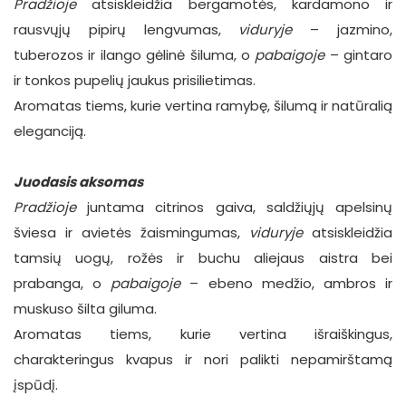
Pradžioje
atsiskleidžia bergamotės, kardamono ir
rausvųjų pipirų lengvumas,
viduryje
– jazmino,
tuberozos ir ilango gėlinė šiluma, o
pabaigoje
– gintaro
ir tonkos pupelių jaukus prisilietimas.
Aromatas tiems, kurie vertina ramybę, šilumą ir
natūralią
eleganciją.
Juodasis aksomas
Pradžioje
juntama citrinos gaiva, saldžiųjų apelsinų
šviesa ir avietės žaismingumas,
viduryje
atsiskleidžia
tamsių uogų, rožės ir buchu aliejaus aistra bei
prabanga, o
pabaigoje
– ebeno medžio, ambros ir
muskuso šilta giluma.
Aromatas tiems, kurie vertina išraiškingus,
charakteringus kvapus ir nori palikti nepamirštamą
įspūdį.