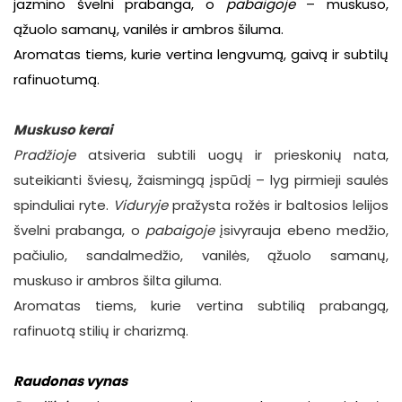
jazmino švelni prabanga, o
pabaigoje
– muskuso,
ąžuolo samanų, vanilės ir ambros šiluma.
Aromatas tiems, kurie vertina lengvumą, gaivą ir subtilų
rafinuotumą.
Muskuso kerai
Pradžioje
atsiveria subtili uogų ir prieskonių nata,
suteikianti šviesų, žaismingą įspūdį – lyg pirmieji saulės
spinduliai ryte.
Viduryje
pražysta rožės ir baltosios lelijos
švelni prabanga, o
pabaigoje
įsivyrauja ebeno medžio,
pačiulio, sandalmedžio, vanilės, ąžuolo samanų,
muskuso ir ambros šilta giluma.
Aromatas tiems, kurie vertina subtilią prabangą,
rafinuotą stilių ir charizmą.
Raudonas vynas