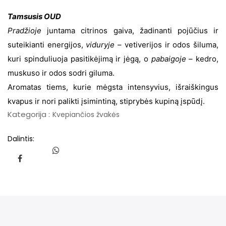
Tamsusis
OUD
Pradžioje
juntama citrinos gaiva, žadinanti pojūčius ir
suteikianti energijos,
viduryje
– vetiverijos ir odos šiluma,
kuri spinduliuoja pasitikėjimą ir jėgą, o
pabaigoje
– kedro,
muskuso ir odos sodri giluma.
Aromatas tiems, kurie mėgsta intensyvius, išraiškingus
kvapus ir nori palikti įsimintiną, stiprybės kupiną įspūdį.
Kategorija :
Kvepiančios žvakės
Dalintis: