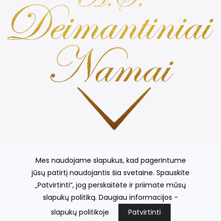
Prabangios ir kvepiančiomis žvakės, stilingos žvakidės,
kvepiančios gėlės, išskirtinių indų kolekcija, šilko gaminiai ir
Mes naudojame slapukus, kad pagerintume
kt.
jūsų patirtį naudojantis šia svetaine. Spauskite
„Patvirtinti“, jog perskaitėte ir priimate mūsų
slapukų politiką. Daugiau informacijos -
© 2026
A.Š. Deimantiniai Namai
el. parduotuvių nuoma
fronto.lt
slapukų politikoje
Patvirtinti