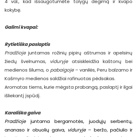
4 val., kad išsaugotumėte tolygų degimą ir kvapo
kokybę.
Galimi kvapai:
Rytietiška paslaptis
Pradžioje
juntamas rožinių pipirų aštrumas ir apelsinų
žiedų švelnumas,
viduryje
atsiskleidžia kaštonų bei
medienos šiluma, o
pabaigoje
– vanilės, Peru balzamo ir
Kašmyro medienos saldžiai rafinuotas pėdsakas.
Aromatas tiems, kurie mėgsta prabangą, paslaptį ir ilgai
išliekantį įspūdį.
Karališka gaiva
Pradžioje
juntama bergamotės, juodųjų serbentų,
ananaso ir obuolių gaiva,
viduryje
– beržo, pačiulio ir