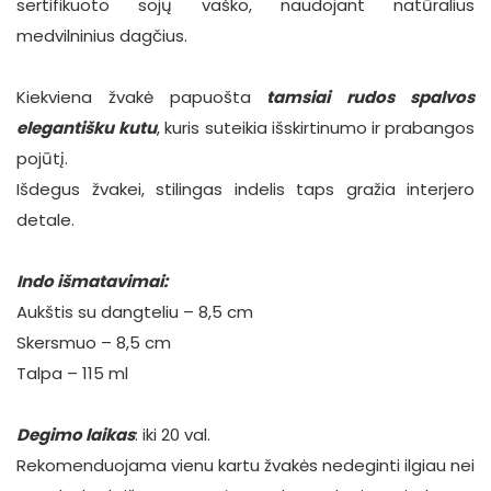
sertifikuoto sojų vaško, naudojant natūralius
medvilninius dagčius.
Kiekviena žvakė papuošta
tamsiai
rudos
spalvos
elegantišku
kutu
, kuris suteikia išskirtinumo ir prabangos
pojūtį.
Išdegus žvakei, stilingas indelis taps gražia interjero
detale.
Indo išmatavimai:
Aukštis su dangteliu – 8,5 cm
Skersmuo – 8,5 cm
Talpa – 115 ml
Degimo laikas
: iki 20 val.
Rekomenduojama vienu kartu žvakės nedeginti ilgiau nei