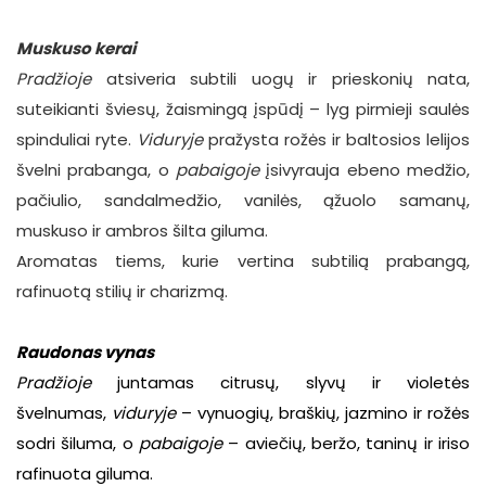
Muskuso kerai
Pradžioje
atsiveria subtili uogų ir prieskonių nata,
suteikianti šviesų, žaismingą įspūdį – lyg pirmieji saulės
spinduliai ryte.
Viduryje
pražysta rožės ir baltosios lelijos
švelni prabanga, o
pabaigoje
įsivyrauja ebeno medžio,
pačiulio, sandalmedžio, vanilės, ąžuolo samanų,
muskuso ir ambros šilta giluma.
Aromatas tiems, kurie vertina subtilią prabangą,
rafinuotą stilių ir charizmą.
Raudonas vynas
Pradžioje
juntamas citrusų, slyvų ir violetės
švelnumas,
viduryje
– vynuogių, braškių, jazmino ir rožės
sodri šiluma, o
pabaigoje
– aviečių, beržo, taninų ir iriso
rafinuota giluma.