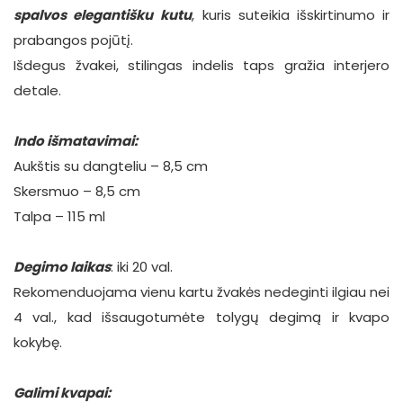
spalvos
elegantišku
kutu
, kuris suteikia išskirtinumo ir
prabangos pojūtį.
Išdegus žvakei, stilingas indelis taps gražia interjero
detale.
Indo išmatavimai:
Aukštis su dangteliu – 8,5 cm
Skersmuo – 8,5 cm
Talpa – 115 ml
Degimo laikas
: iki 20 val.
Rekomenduojama vienu kartu žvakės nedeginti ilgiau nei
4 val., kad išsaugotumėte tolygų degimą ir kvapo
kokybę.
Galimi kvapai: