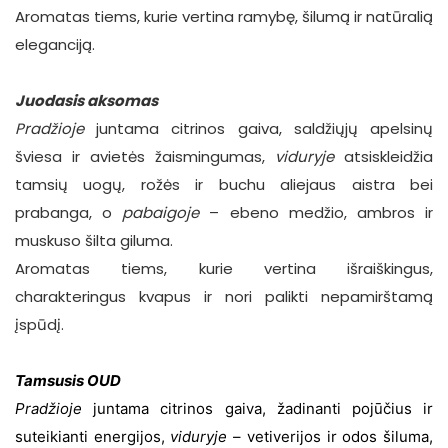
Aromatas tiems, kurie vertina ramybę, šilumą ir
natūralią
eleganciją.
Juodasis aksomas
Pradžioje
juntama citrinos gaiva, saldžiųjų apelsinų
šviesa ir avietės žaismingumas,
viduryje
atsiskleidžia
tamsių uogų, rožės ir buchu aliejaus aistra bei
prabanga, o
pabaigoje
– ebeno medžio, ambros ir
muskuso šilta giluma.
Aromatas tiems, kurie vertina išraiškingus,
charakteringus kvapus ir nori palikti nepamirštamą
įspūdį.
Tamsusis
OUD
Pradžioje
juntama citrinos gaiva, žadinanti pojūčius ir
suteikianti energijos,
viduryje
– vetiverijos ir odos šiluma,