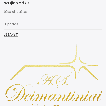
Naujienlaiškis
Jūsų el. paštas