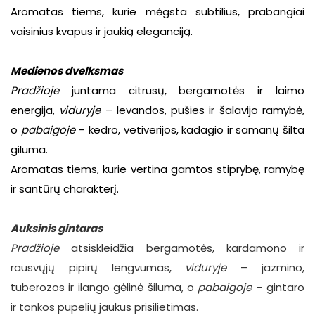
Aromatas tiems, kurie mėgsta subtilius, prabangiai
vaisinius kvapus ir jaukią eleganciją.
Medienos dvelksmas
Pradžioje
juntama citrusų, bergamotės ir laimo
energija,
viduryje
– levandos, pušies ir šalavijo ramybė,
o
pabaigoje
– kedro, vetiverijos, kadagio ir samanų šilta
giluma.
Aromatas tiems, kurie vertina gamtos stiprybę,
ramybę
ir santūrų charakterį.
Auksinis gintaras
Pradžioje
atsiskleidžia bergamotės, kardamono ir
rausvųjų pipirų lengvumas,
viduryje
– jazmino,
tuberozos ir ilango gėlinė šiluma, o
pabaigoje
– gintaro
ir tonkos pupelių jaukus prisilietimas.