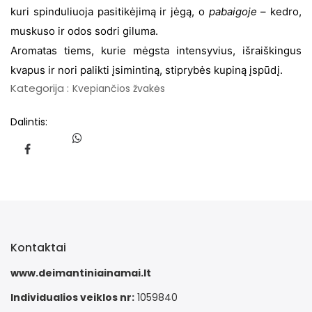
kuri spinduliuoja pasitikėjimą ir jėgą, o
pabaigoje
– kedro,
muskuso ir odos sodri giluma.
Aromatas tiems, kurie mėgsta intensyvius, išraiškingus
kvapus ir nori palikti įsimintiną, stiprybės kupiną įspūdį.
Kategorija :
Kvepiančios žvakės
Dalintis:
Kontaktai
www.deimantiniainamai.lt
Individualios veiklos nr:
1059840