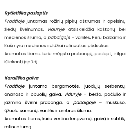
Rytietiška paslaptis
Pradžioje
juntamas rožinių pipirų aštrumas ir apelsinų
žiedų švelnumas,
viduryje
atsiskleidžia kaštonų bei
medienos šiluma, o
pabaigoje
– vanilės, Peru balzamo ir
Kašmyro medienos saldžiai rafinuotas pėdsakas.
Aromatas tiems, kurie mėgsta prabangą, paslaptį ir ilgai
išliekantį įspūdį.
Karališka gaiva
Pradžioje
juntama bergamotės, juodųjų serbentų,
ananaso ir obuolių gaiva,
viduryje
– beržo, pačiulio ir
jazmino švelni prabanga, o
pabaigoje
– muskuso,
ąžuolo samanų, vanilės ir ambros šiluma.
Aromatas tiems, kurie vertina lengvumą, gaivą ir subtilų
rafinuotumą.