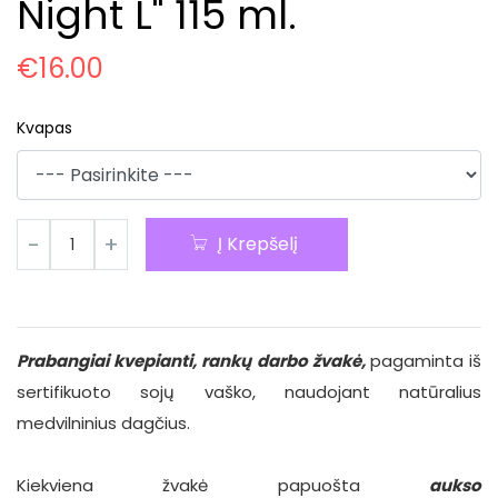
Night L" 115 ml.
€
16.00
Kvapas
Į Krepšelį
Prabangiai kvepianti, rankų darbo žvakė,
pagaminta iš
sertifikuoto sojų vaško, naudojant natūralius
medvilninius dagčius.
Kiekviena žvakė papuošta
aukso