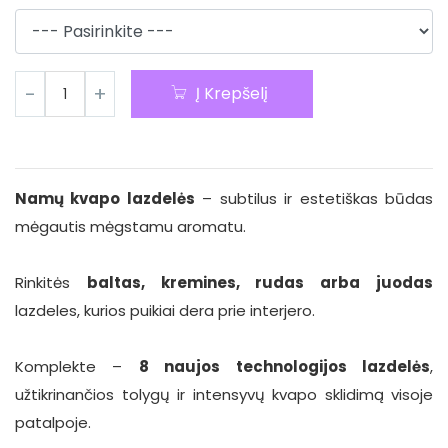
Į Krepšelį
Namų kvapo lazdelės
– subtilus ir estetiškas būdas
mėgautis mėgstamu aromatu.
Rinkitės
baltas, kremines, rudas arba juodas
lazdeles, kurios puikiai dera prie interjero.
Komplekte –
8 naujos technologijos lazdelės
,
užtikrinančios tolygų ir intensyvų kvapo sklidimą visoje
patalpoje.