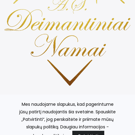
Prabangios ir kvepiančiomis žvakės, stilingos žvakidės,
kvepiančios gėlės, išskirtinių indų kolekcija, šilko gaminiai ir
Mes naudojame slapukus, kad pagerintume
kt.
jūsų patirtį naudojantis šia svetaine. Spauskite
„Patvirtinti“, jog perskaitėte ir priimate mūsų
slapukų politiką. Daugiau informacijos -
© 2026
A.Š. Deimantiniai Namai
el. parduotuvių nuoma
fronto.lt