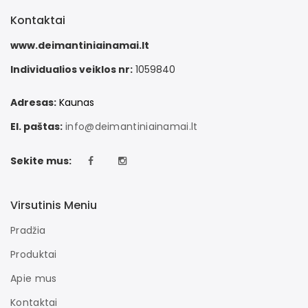
Kontaktai
www.deimantiniainamai.lt
Individualios veiklos nr:
1059840
Adresas:
Kaunas
El. paštas:
info@deimantiniainamai.lt
Sekite mus:
Virsutinis Meniu
Pradžia
Produktai
Apie mus
Kontaktai