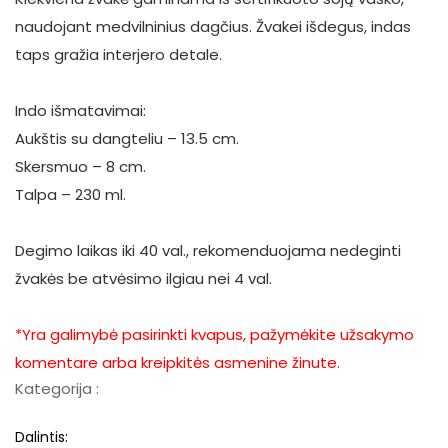
naudojant medvilninius dagčius. Žvakei išdegus, indas
taps gražia interjero detale.
Indo išmatavimai:
Aukštis su dangteliu – 13.5 cm.
Skersmuo – 8 cm.
Talpa – 230 ml.
Degimo laikas iki 40 val., rekomenduojama nedeginti
žvakės be atvėsimo ilgiau nei 4 val.
*Yra galimybė pasirinkti kvapus, pažymėkite užsakymo
komentare arba kreipkitės asmenine žinute.
Kategorija :
Dalintis: