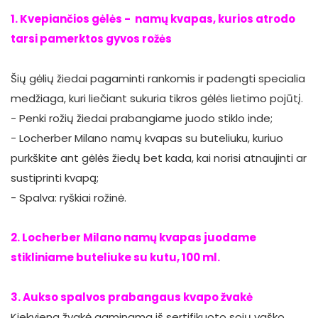
1. Kvepiančios gėlės - namų kvapas, kurios atrodo
tarsi pamerktos gyvos rožės
Šių gėlių žiedai pagaminti rankomis ir padengti specialia
medžiaga, kuri liečiant sukuria tikros gėlės lietimo pojūtį.
- Penki rožių žiedai prabangiame juodo stiklo inde;
- Locherber Milano namų kvapas su buteliuku, kuriuo
purkškite ant gėlės žiedų bet kada, kai norisi atnaujinti ar
sustiprinti kvapą;
- Spalva: ryškiai rožinė.
2. Locherber Milano namų kvapas juodame
stikliniame buteliuke su kutu, 100 ml.
3. Aukso spalvos prabangaus kvapo žvakė
Kiekviena žvakė gaminama iš sertifikuoto sojų vaško,