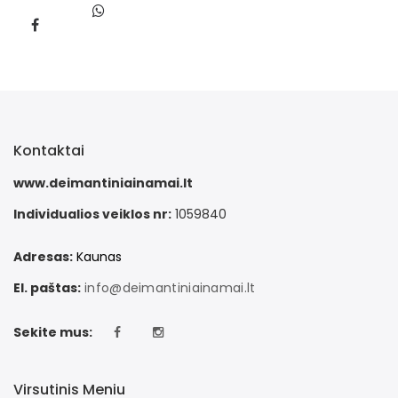
Kontaktai
www.deimantiniainamai.lt
Individualios veiklos nr:
1059840
Adresas:
Kaunas
El. paštas:
info@deimantiniainamai.lt
Sekite mus:
Virsutinis Meniu