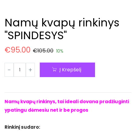
Namų kvapų rinkinys
"SPINDESYS"
€
95.00
€
105.00
10%
Į Krepšelį
Namų kvapų rinkinys, tai ideali dovana pradžiuginti
ypatingu dėmesiu net ir be progos
Rinkinį sudaro: