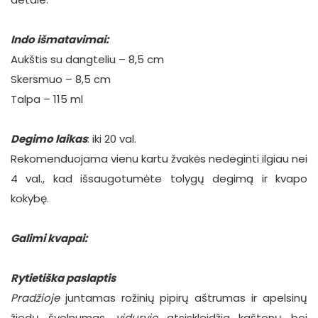
Indo išmatavimai:
Aukštis su dangteliu – 8,5 cm
Skersmuo – 8,5 cm
Talpa – 115 ml
Degimo laikas
: iki 20 val.
Rekomenduojama vienu kartu žvakės nedeginti ilgiau nei
4 val., kad išsaugotumėte tolygų degimą ir kvapo
kokybę.
Galimi kvapai:
Rytietiška paslaptis
Pradžioje
juntamas rožinių pipirų aštrumas ir apelsinų
žiedų švelnumas,
viduryje
atsiskleidžia kaštonų bei