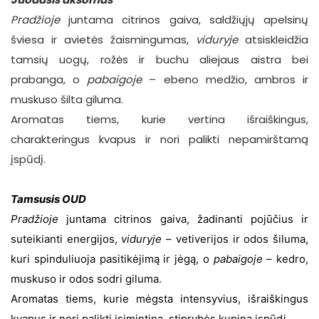
Pradžioje
juntama citrinos gaiva, saldžiųjų apelsinų
šviesa ir avietės žaismingumas,
viduryje
atsiskleidžia
tamsių uogų, rožės ir buchu aliejaus aistra bei
prabanga, o
pabaigoje
– ebeno medžio, ambros ir
muskuso šilta giluma.
Aromatas tiems, kurie vertina išraiškingus,
charakteringus kvapus ir nori palikti nepamirštamą
įspūdį.
Tamsusis
OUD
Pradžioje
juntama citrinos gaiva, žadinanti pojūčius ir
suteikianti energijos,
viduryje
– vetiverijos ir odos šiluma,
kuri spinduliuoja pasitikėjimą ir jėgą, o
pabaigoje
– kedro,
muskuso ir odos sodri giluma.
Aromatas tiems, kurie mėgsta intensyvius, išraiškingus
kvapus ir nori palikti įsimintiną, stiprybės kupiną įspūdį