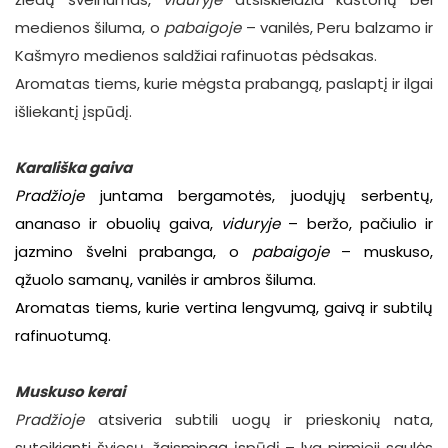
medienos šiluma, o
pabaigoje
– vanilės, Peru balzamo ir
Kašmyro medienos saldžiai rafinuotas pėdsakas.
Aromatas tiems, kurie mėgsta prabangą, paslaptį ir ilgai
išliekantį įspūdį.
Karališka gaiva
Pradžioje
juntama bergamotės, juodųjų serbentų,
ananaso ir obuolių gaiva,
viduryje
– beržo, pačiulio ir
jazmino švelni prabanga, o
pabaigoje
– muskuso,
ąžuolo samanų, vanilės ir ambros šiluma.
Aromatas tiems, kurie vertina lengvumą, gaivą ir subtilų
rafinuotumą.
Muskuso kerai
Pradžioje
atsiveria subtili uogų ir prieskonių nata,
suteikianti šviesų, žaismingą įspūdį – lyg pirmieji saulės