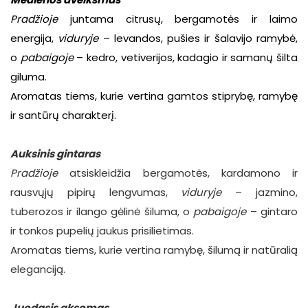
Pradžioje
juntama citrusų, bergamotės ir laimo
energija,
viduryje
– levandos, pušies ir šalavijo ramybė,
o
pabaigoje
– kedro, vetiverijos, kadagio ir samanų šilta
giluma.
Aromatas tiems, kurie vertina gamtos stiprybę,
ramybę
ir santūrų charakterį.
Auksinis gintaras
Pradžioje
atsiskleidžia bergamotės, kardamono ir
rausvųjų pipirų lengvumas,
viduryje
– jazmino,
tuberozos ir ilango gėlinė šiluma, o
pabaigoje
– gintaro
ir tonkos pupelių jaukus prisilietimas.
Aromatas tiems, kurie vertina ramybę, šilumą ir
natūralią
eleganciją.
Juodasis aksomas