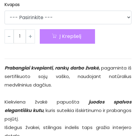
Kvapas
Į Krepšelį
Prabangiai kvepianti, rankų darbo žvakė,
pagaminta iš
sertifikuoto sojų vaško, naudojant natūralius
medvilninius dagčius.
Kiekviena žvakė papuošta
juodos spalvos
elegantišku
kutu
, kuris suteikia išskirtinumo ir prabangos
pojūtį.
Išdegus žvakei, stilingas indelis taps gražia interjero
detale.