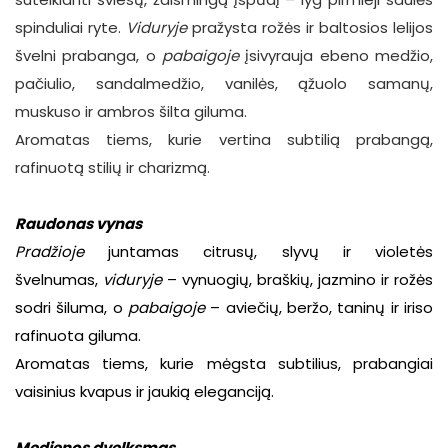
spinduliai ryte.
Viduryje
pražysta rožės ir baltosios lelijos
švelni prabanga, o
pabaigoje
įsivyrauja ebeno medžio,
pačiulio, sandalmedžio, vanilės, ąžuolo samanų,
muskuso ir ambros šilta giluma.
Aromatas tiems, kurie vertina subtilią prabangą,
rafinuotą stilių ir charizmą.
Raudonas vynas
Pradžioje
juntamas citrusų, slyvų ir violetės
švelnumas,
viduryje
– vynuogių, braškių, jazmino ir rožės
sodri šiluma, o
pabaigoje
– aviečių, beržo, taninų ir iriso
rafinuota giluma.
Aromatas tiems, kurie mėgsta subtilius, prabangiai
vaisinius kvapus ir jaukią eleganciją.
Medienos dvelksmas