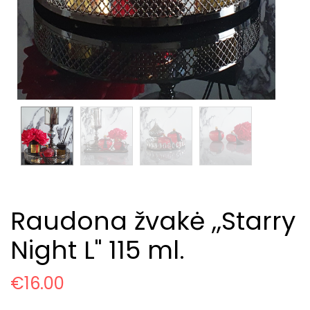
Raudona žvakė ,,Starry
Night L" 115 ml.
€
16.00