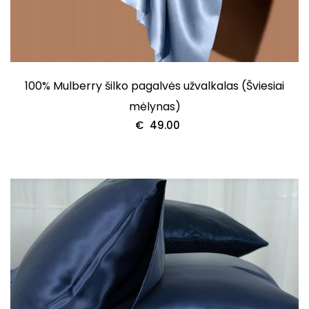
100% Mulberry šilko pagalvės užvalkalas (Šviesiai
mėlynas)
€
49.00