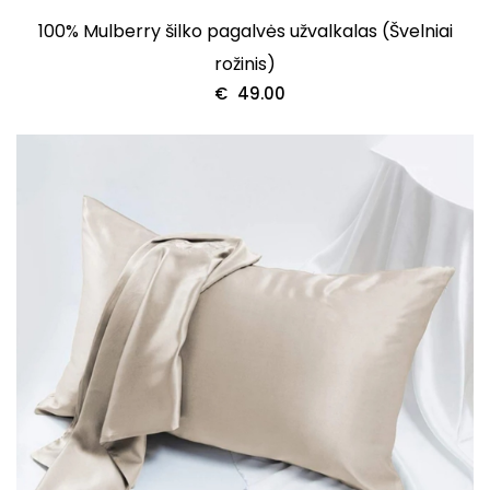
100% Mulberry šilko pagalvės užvalkalas (Švelniai
rožinis)
€
49.00