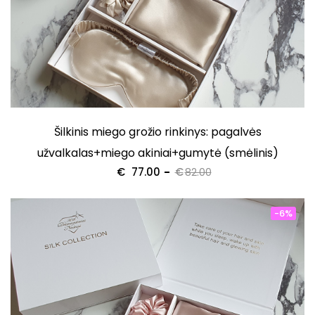
Šilkinis miego grožio rinkinys: pagalvės
užvalkalas+miego akiniai+gumytė (smėlinis)
€
77.00
€
82.00
-6%