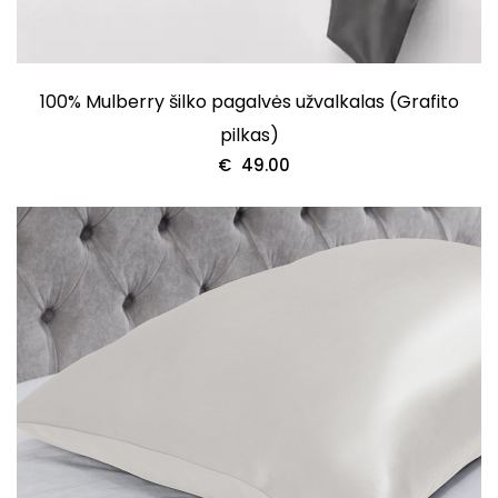
100% Mulberry šilko pagalvės užvalkalas (Grafito
pilkas)
€
49.00