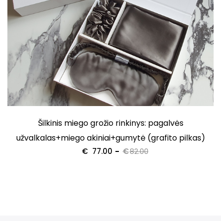
Šilkinis miego grožio rinkinys: pagalvės
užvalkalas+miego akiniai+gumytė (grafito pilkas)
€
77.00
€
82.00