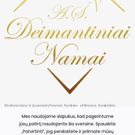
Prabangios ir kvepiančiomis žvakės, stilingos žvakidės,
kvepiančios gėlės, išskirtinių indų kolekcija, šilko gaminiai ir
Mes naudojame slapukus, kad pagerintume
kt.
jūsų patirtį naudojantis šia svetaine. Spauskite
„Patvirtinti“, jog perskaitėte ir priimate mūsų