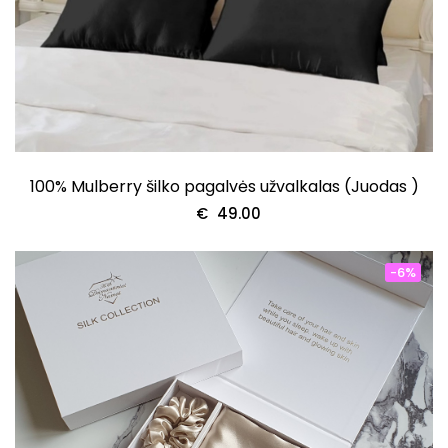
100% Mulberry šilko pagalvės užvalkalas (Juodas )
€
49.00
-6%