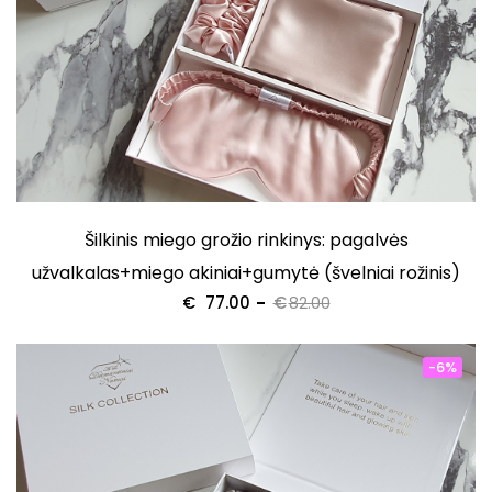
Šilkinis miego grožio rinkinys: pagalvės
užvalkalas+miego akiniai+gumytė (švelniai rožinis)
€
77.00
€
82.00
-6%