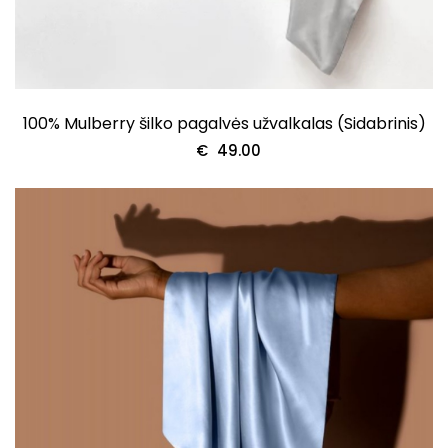
100% Mulberry šilko pagalvės užvalkalas (Sidabrinis)
€
49.00