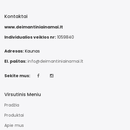
Kontaktai
www.deimantiniainamai.lt
Individualios veiklos nr:
1059840
Adresas:
Kaunas
El. paštas:
info@deimantiniainamai.lt
Sekite mus:
Virsutinis Meniu
Pradžia
Produktai
Apie mus