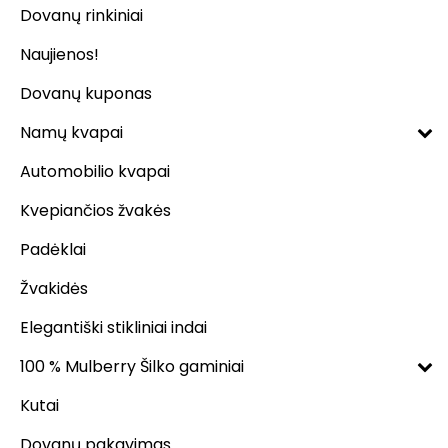
Dovanų rinkiniai
Naujienos!
Dovanų kuponas
Namų kvapai
Automobilio kvapai
Kvepiančios žvakės
Padėklai
Žvakidės
Elegantiški stikliniai indai
100 % Mulberry Šilko gaminiai
Kutai
Dovanų pakavimas