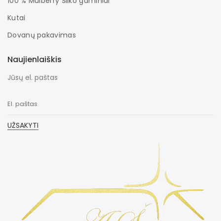
100 % Mulberry Šilko gaminiai
Kutai
Dovanų pakavimas
Naujienlaiškis
Jūsų el. paštas