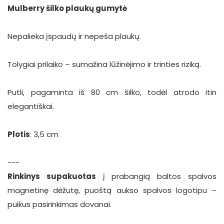
Mulberry šilko plaukų gumytė
Nepalieka įspaudų ir nepeša plaukų.
Tolygiai prilaiko – sumažina lūžinėjimo ir trinties riziką.
Putli, pagaminta iš 80 cm šilko, todėl atrodo itin
elegantiškai.
Plotis
: 3,5 cm
---
Rinkinys supakuotas
į prabangią baltos spalvos
magnetinę dėžutę, puoštą aukso spalvos logotipu –
puikus pasirinkimas dovanai.