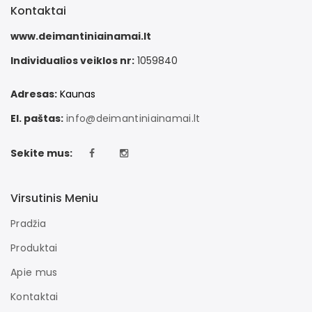
Kontaktai
www.deimantiniainamai.lt
Individualios veiklos nr:
1059840
Adresas:
Kaunas
El. paštas:
info@deimantiniainamai.lt
Sekite mus:
Virsutinis Meniu
Pradžia
Produktai
Apie mus
Kontaktai