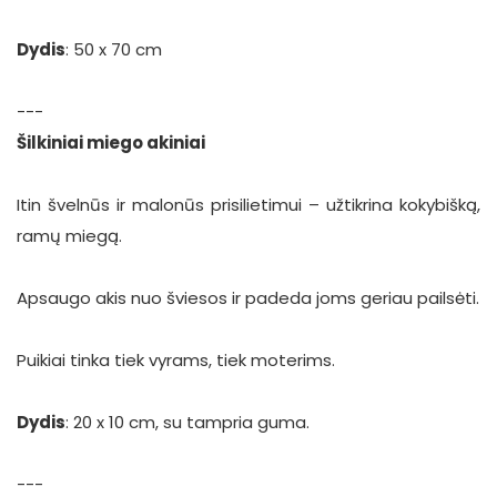
Dydis
: 50 x 70 cm
---
Šilkiniai miego akiniai
Itin švelnūs ir malonūs prisilietimui – užtikrina kokybišką,
ramų miegą.
Apsaugo akis nuo šviesos ir padeda joms geriau pailsėti.
Puikiai tinka tiek vyrams, tiek moterims.
Dydis
: 20 x 10 cm, su tampria guma.
---