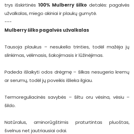
trys išskirtinės
100% Mulberry šilko
detalės: pagalvės
užvalkalas, miego akiniai ir plaukų gumytė.
---
Mulberry šilko pagalvės užvalkalas
Tausoja plaukus – nesukelia trinties, todėl mažėja jų
slinkimas, vėlimasis, šakojimasis ir lūžinėjimas.
Padeda išlaikyti odos drėgmę – šilkas nesugeria kremų
ar serumų, todėl jų poveikis išlieka ilgiau.
Termoreguliacinės savybės – šiltu oru vėsina, vėsiu –
šildo.
Natūralus, aminorūgštimis praturtintas pluoštas,
švelnus net jautriausiai odai.