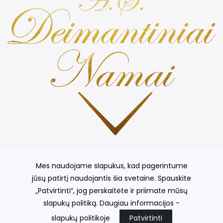
Prabangios ir kvepiančiomis žvakės, stilingos žvakidės,
kvepiančios gėlės, išskirtinių indų kolekcija, šilko gaminiai ir
Mes naudojame slapukus, kad pagerintume
kt.
jūsų patirtį naudojantis šia svetaine. Spauskite
„Patvirtinti“, jog perskaitėte ir priimate mūsų
slapukų politiką. Daugiau informacijos -
© 2026
A.Š. Deimantiniai Namai
el. parduotuvių nuoma
fronto.lt
slapukų politikoje
Patvirtinti