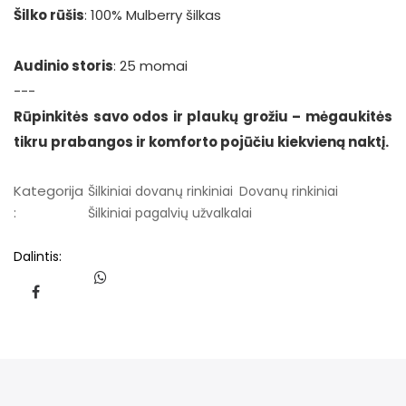
Šilko rūšis
: 100% Mulberry šilkas
Audinio storis
: 25 momai
---
Rūpinkitės savo odos ir plaukų grožiu – mėgaukitės
tikru prabangos ir komforto pojūčiu kiekvieną naktį.
Kategorija
Šilkiniai dovanų rinkiniai
Dovanų rinkiniai
:
Šilkiniai pagalvių užvalkalai
Dalintis: