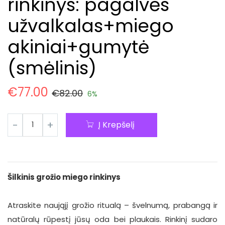
rinkinys: pagalvės
užvalkalas+miego
akiniai+gumytė
(smėlinis)
€
77.00
€
82.00
6%
Į Krepšelį
Šilkinis grožio miego rinkinys
Atraskite naująjį grožio ritualą – švelnumą, prabangą ir
natūralų rūpestį jūsų oda bei plaukais. Rinkinį sudaro