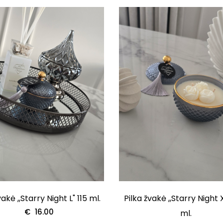
vakė ,,Starry Night L" 115 ml.
Pilka žvakė ,,Starry Night 
€
16.00
ml.