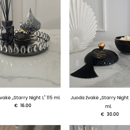
akė ,,Starry Night L" 115 ml.
Juoda žvakė ,,Starry Night
€
16.00
ml.
€
30.00