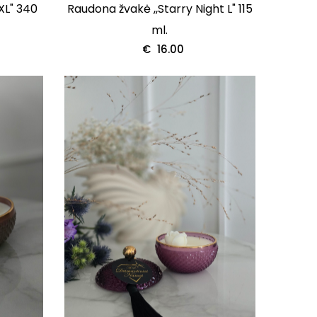
 XL" 340
Raudona žvakė ,,Starry Night L" 115
ml.
€
16.00