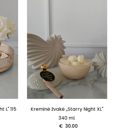
t L" 115
Kreminė žvakė ,,Starry Night XL"
340 ml.
€
30.00