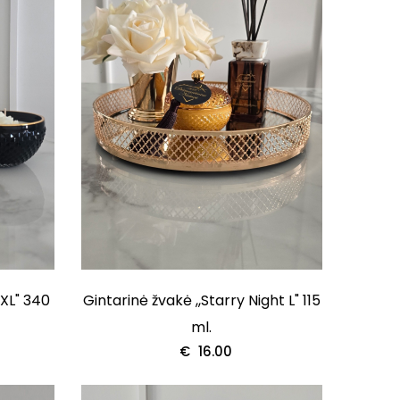
 XL" 340
Gintarinė žvakė ,,Starry Night L" 115
ml.
€
16.00