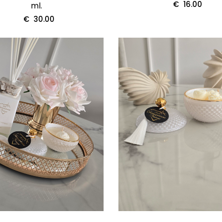
€
16.00
ml.
€
30.00