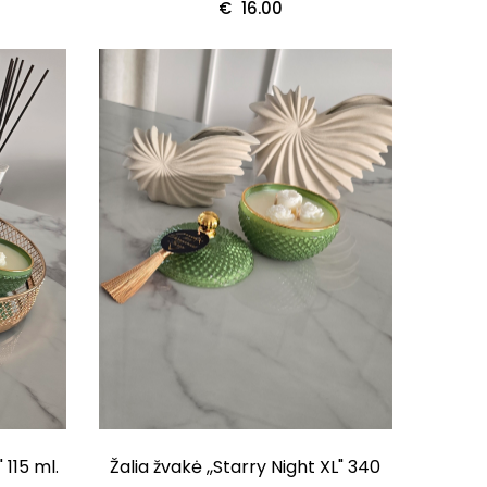
€
16.00
 115 ml.
Žalia žvakė ,,Starry Night XL" 340