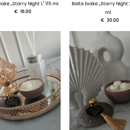
akė ,,Starry Night L" 115 ml.
Balta žvakė ,,Starry Night
€
16.00
ml.
€
30.00