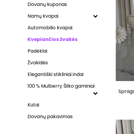
Dovanų kuponas
Namų kvapai
Automobilio kvapai
Kvepiančios žvakės
Padėklai
Žvakidės
Elegantiški stikliniai indai
100 % Mulberry Šilko gaminiai
Sprags
Kutai
Dovanų pakavimas