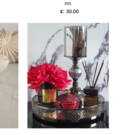
ml.
€
30.00