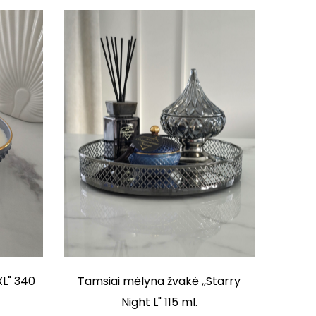
XL" 340
Tamsiai mėlyna žvakė ,,Starry
Night L" 115 ml.