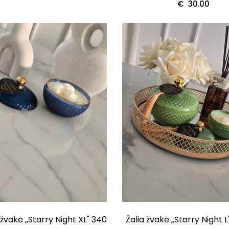
€
30.00
žvakė ,,Starry Night XL" 340
Žalia žvakė ,,Starry Night L"