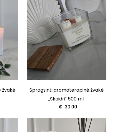
ė žvakė
Spragsinti aromaterapinė žvakė
,,Skaidri" 500 ml.
€
30.00